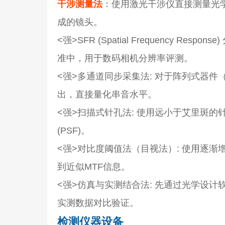
干涉测量法
：使用激光干涉仪直接测量光
成的镜头。
<强>SFR (Spatial Frequency Response
准中，用于数码相机分辨率评测。
<强>多通道同步采集法
: 对于阵列式器
出，直接量化串音水平。
<强>扫描式针孔法
: 使用远小于艾里斑
(PSF)。
<强>对比度阈值法（目视法）
: 使用逐渐
到近似MTF信息。
<强>仿真与实测结合法
: 先通过光学设计软
实测数据对比验证。
检测仪器设备