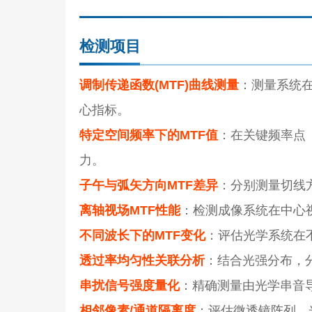
检测项目
调制传递函数(MTF)曲线测量
：测量系统
心指标。
特定空间频率下的MTF值
：在关键频率点（
力。
子午与弧矢方向MTF差异
：分别测量切线
离轴视场MTF性能
：检测成像系统在中心
不同波长下的MTF变化
：评估光学系统在
透过率均匀性关联分析
：结合光强分布，
串扰信号强度量化
：精确测量由光学串音导
相邻像素/通道隔离度
：评估微透镜阵列、