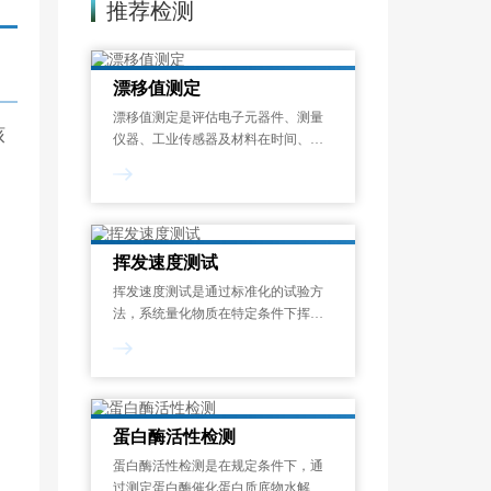
推荐检测
漂移值测定
漂移值测定是评估电子元器件、测量
核
仪器、工业传感器及材料在时间、温
度或其他环境应力作用下，其关键性
能参数偏离初始设定值的程度的标准
化检测过程。漂移现象是指电子元器
件、工业设备及精密仪器中，关键性
能参数随时间
挥发速度测试
挥发速度测试是通过标准化的试验方
法，系统量化物质在特定条件下挥发
性成分释放速率的过程。挥发速度测
试结果以单位时间的质量损失来表
示，可帮助识别潜在的健康风险、优
化配方设计并满足法规要求，广泛应
用于化工、涂料、
蛋白酶活性检测
蛋白酶活性检测是在规定条件下，通
过测定蛋白酶催化蛋白质底物水解生