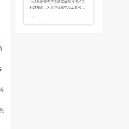
中析检测研究所实验室能够按照相关
标准规范，为客户提供电动工具检测
服务，制定专属试验方案，能够对功
率测定、过载测试、噪声检测、绝缘
电阻等项目进行检测和分析。一般来
说，电动工具检测报告的出具需要7-
10个工作日。
函
各
傅
关