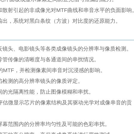
和散射引起的非成像光对MTF曲线和串音水平的负面影响
输出，系统对黑白条纹（方波）对比度的还原能力。
反镜头、电影镜头等各类成像镜头的分辨率与像质检测。
导管传像的清晰度与各通道间的串扰情况。
的MTF，并检测像素间串音对沉浸感的影响。
陷检测的高分辨率镜头的像质评定。
间的光隔离性能，防止图像模糊和串扰。
评估微显示芯片的像素结构及其驱动光学对成像串音的贡
屏幕范围内的分辨率均匀性及可能的色彩串扰。