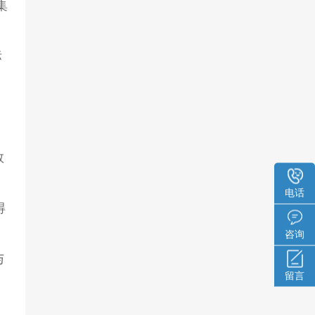
集
标
数
电话
得
咨询
与
留言