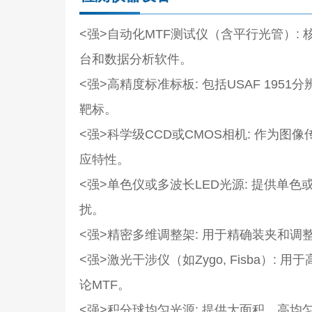
<强>自动化MTF测试仪（含平行光管）
:
台和数据分析软件。
<强>高精度标准标板
: 包括USAF 1
靶标。
<强>科学级CCD或CMOS相机
: 作为图
应特性。
<强>单色仪或多波长LED光源
: 提供单
扰。
<强>精密多维调整架
: 用于精确装夹和
<强>激光干涉仪（如Zygo, Fisba）
: 用
论MTF。
<强>积分球均匀光源
: 提供大面积、高