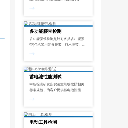
成氨基酸或多肽的速率，量化其催化
。
能力的标准化测试过程。酶活力单位
定义为：在蛋白酶的最适反应温度和
pH条件下，1分钟内水解蛋白质底物
释放1μmol显色呈
多功能腰带检测
多功能腰带检测是针对各类多功能腰
带(包括警用装备腰带、战术腰带、工
业安全腰带、运动防护腰带等)在机械
性能、化学安全性、环境适应性和使
用寿命等方面的系统化质量评估过
程。其目的在于验证腰带是否符合国
家强制性
蓄电池性能测试
中析检测研究所实验室能够按照相关
标准规范，为客户提供蓄电池性能测
试服务，制定专属试验方案，能够对
开路电压测量、内阻测试、寿命测
试、电流测试、内阻谱测试等项目进
行检测和分析。一般来说，蓄电池性
能测试报告的出具需
电动工具检测