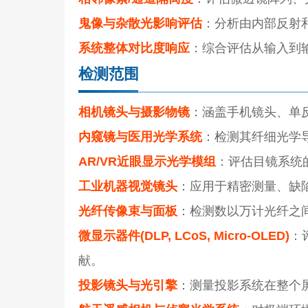
鬼像与杂散光影响评估
：分析由内部反射
系统整体对比度响应
：综合评估从输入到
检测范围
相机镜头与摄影物镜
：涵盖手机镜头、单
内窥镜与医用光学系统
：检测其纤细光学
AR/VR近眼显示光学模组
：评估目镜系统
工业机器视觉镜头
：应用于精密测量、缺
光纤传像束与面板
：检测数以万计光纤之
微显示器件(DLP, LCoS, Micro-OLED)
：
献。
投影镜头与光引擎
：测量投影系统在整个