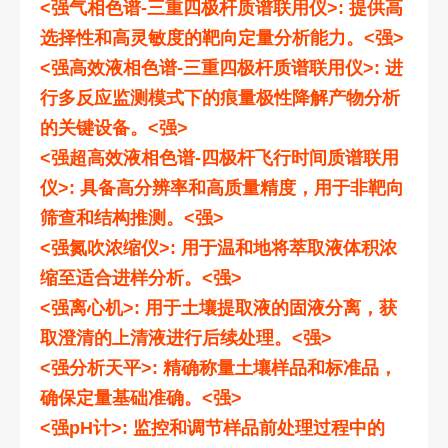
<强气相色谱-三重四极杆质谱联用仪>: 提供高
选择性和高灵敏度的靶向定量分析能力。<强>
<强高效液相色谱-三重四极杆质谱联用仪>: 进
行多反应监测模式下的痕量极性降解产物分析
的关键设备。<强>
<强超高效液相色谱-四极杆飞行时间质谱联用
仪>: 具备高分辨率和高质量精度，用于非靶向
筛查和结构推测。<强>
<强氮吹浓缩仪>: 用于温和地将萃取液体积浓
缩至适合进样分析。<强>
<强离心机>: 用于土壤提取液的固液分离，获
取澄清的上清液进行后续处理。<强>
<强分析天平>: 精确称量土壤样品和标准品，
确保定量基础准确。<强>
<强pH计>: 监控和调节样品前处理过程中的