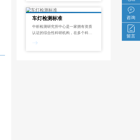
咨询
车灯检测标准
、
中析检测研究所中心是一家拥有资质
认证的综合性科研机构，在多个科研
留言
领域都建有专项实验室，收集积累有
大量的国内外标准信息及相关检测方
法，能偶满足客户对样品的大部分检
测需求，