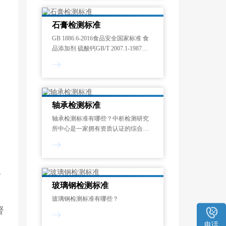
23号
石膏检测标准
GB 1886.6-2016食品安全国家标准 食
品添加剂 硫酸钙GB/T 2007.1-1987散
装矿产品取样、制样通则 手工取样方
法GB/T 5463.3-2013非金属矿产品词汇
第3部分：石膏GB/T 5483-2008
轴承检测标准
轴承检测标准有哪些？中析检测研究
所中心是一家拥有资质认证的综合性
科研机构，在多个科研领域都建有专
项实验室，收集积累有大量的国内外
标准信息及相关检测方法，能偶满足
客户对样品的大部分检测需求，
公
玻璃钢检测标准
司
玻璃钢检测标准有哪些？
督
电话