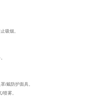
。禁止吸烟。
。
备。
护眼罩/戴防护面具。
气/喷雾。
。