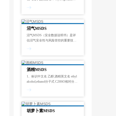
分 危险性概述紧急情况概述：极端易
燃气体。GHS危险性类别：加压气体
类别 压缩气体易燃气体 类别 1危险性
说明
沼气MSDS
沼气MSDS（安全数据说明书）是评
估沼气安全性与风险管控的重要技术
文件。专业检测需涵盖成分分析、可
燃性、毒性及腐蚀性等核心指标，确
保符合GB/T 12208《人工煤气组分与
杂质含量测定方法》及ISO 6143《气
体分析-校准用混
酒精MSDS
1、标识中文名 乙醇;酒精英文名 ethyl
alcohol;ethanol分子式 C2H6O相对分子
质量 46.07CAS号 64-17-5结构式
CH3CH2OH危险性类别 第3.2类 中闪
点易燃液体化学类别 醇2、主要
胡萝卜素MSDS