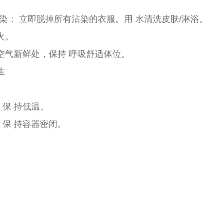
头发)沾染： 立即脱掉所有沾染的衣服。用 水清洗皮肤/淋浴。
灭火。
移到空气新鲜处，保持 呼吸舒适体位。
生
。保 持低温。
方。保 持容器密闭。