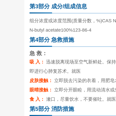
第3部分 成分/组成信息
组分浓度或浓度范围(质量分数，%)CAS N
N-butyl acetate100%123-86-4
第4部分 急救措施
急 救：
吸 入：
迅速脱离现场至空气新鲜处。保持
即进行心肺复苏术。就医
皮肤接触：
立即脱去污染的衣着，用肥皂
眼晴接触：
立即分开眼睑，用流动清水或
食 入：
潄口，尽量饮水，不要催吐。就
第5部分 消防措施