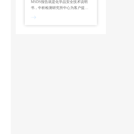
MSDS报告就是化学品安全技术说明
书，中析检测研究所中心为客户提供
36种语言编写的MSDS报告，中析检
测研究所中心是一家综合性的科研机
构，编写MSDS方面更有优势。MSDS
是化学品生产销售企业按法律规定必
须向客户提供的有关化