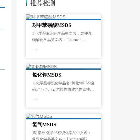
推荐检测
对甲苯磺酸MSDS
1 化学品标识化学品中文名： 对甲苯
磺酸化学品英文名： Toluene-4-
sulphonic acid2 危险性概述紧急情况概
述：造成皮肤刺激。造成严重眼刺
激。可引起呼吸道刺激。GHS危险性
类别：皮
氯化钾MSDS
1. 化学品标识化学品名: 氯化钾CAS编
码:7447-40-72. 危险性概述急性毒性
(经口) 第5级环境危害[急救措施]若感
不适：呼叫解毒中心/医生。3. 成分/组
成信息化学名(中文名)：氯化钾
氢气MSDS
第1部分 化学品标识化学品中文名：
氢气化学品英文名： Hydrogen第2部